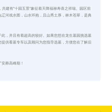
亩，共建有“十园五景”象征着天降福禄寿喜之祥瑞。园区前
龟辽河戏水图，山水环抱，且山秀土厚，林木苍翠，是典
于此，并且有着超高的较好。如果您想在龙生墓园挑选墓
您提供看墓专车以及顾问为您指导选墓，方便您在了解后
了安葬高峰期！