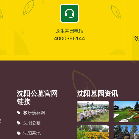
龙生墓园电话
4000396144
沈阳公墓官网
沈阳墓园资讯
链接
极乐殡葬网
法
沈阳公墓
沈阳墓地