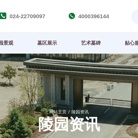
024-22709097
4000396144
园景观
墓区展示
艺术墓碑
贴心
网站主页
陵园资讯
陵园资讯