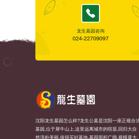
龙生墓园咨询
024-22709097
沈阳龙生墓园怎么样?龙生公墓是沈阳一座正规合
墓园,位于犀牛山上,这里远离城市的喧嚣,回归大自
然淳朴美丽,值得买好墓地,墓园面积广阔,规模庞大,