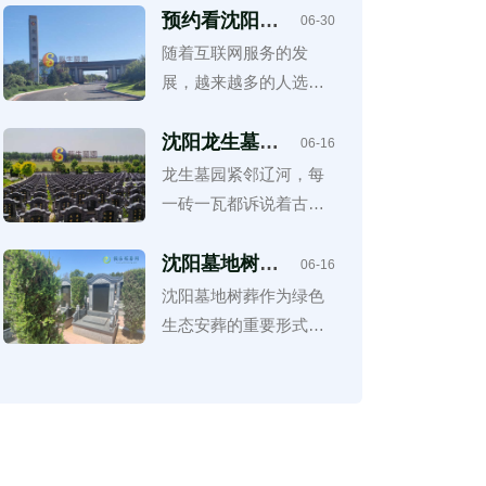
园，不仅是一处安放逝
预约看沈阳陵
06-30
园时如何保护
者灵魂的静谧之地，更
​随着互联网服务的发
个人隐私？
是一座融合了自然景观
展，越来越多的人选择
与人文艺术的圣地
通过电话、官方网站、
微信公众号或第三方平
沈阳龙生墓
06-16
园：沈阳墓地
台预约参观沈阳陵园。
龙生墓园紧邻辽河，每
行业中的璀璨
这种方式不仅节省时
一砖一瓦都诉说着古老
明珠，心灵永
间，也能够根据需求安
恒的守护所
的故事，在这里，逝者
排专人接待，提高看墓
得以安息在历史的见证
沈阳墓地树葬
06-16
费用透明化解
效率。
之下，仿佛他们的灵魂
沈阳墓地树葬作为绿色
析，无隐形消
也能随着辽河的蜿蜒而
生态安葬的重要形式，
费指南！
永恒
正受到越来越多家庭的
认可和选择。在选择树
葬服务时，费用透明化
是保障消费者权益的重
要前提。了解树葬费用