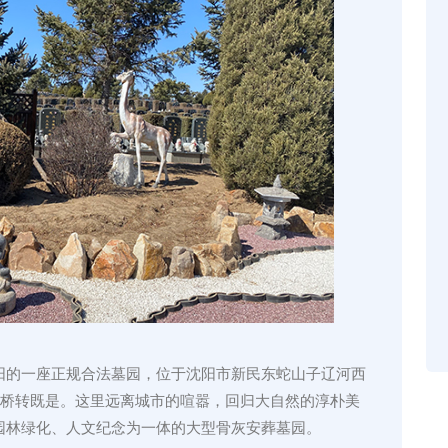
阳的一座正规合法墓园，位于沈阳市新民东蛇山子辽河西
大桥转既是。这里远离城市的喧嚣，回归大自然的淳朴美
园林绿化、人文纪念为一体的大型骨灰安葬墓园。