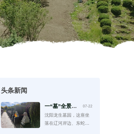
头条新闻
一“墓”全景之
07-22
旅，沈阳龙生
沈阳龙生墓园，这座坐
墓园园区扫
落在辽河岸边、东蛇山
描，与自然景
观相结合
子乡荆家房申村的陵