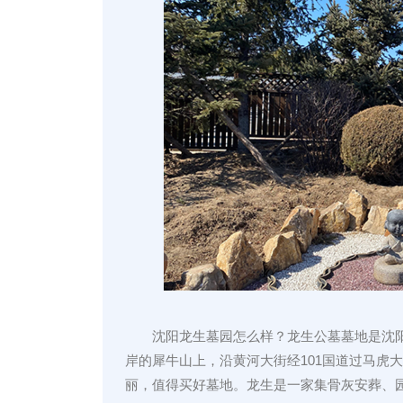
沈阳龙生墓园怎么样？龙生公墓墓地是沈
岸的犀牛山上，沿黄河大街经101国道过马虎
丽，值得买好墓地。龙生是一家集骨灰安葬、