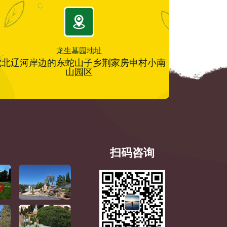
龙生墓园地址
沈北辽河岸边的东蛇山子乡荆家房申村小南
山园区
扫码咨询