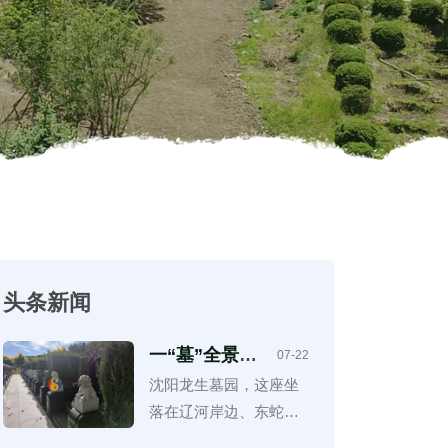
头条新闻
一“墓”全景之
07-22
旅，沈阳龙生
沈阳龙生墓园，这座坐
墓园园区扫
落在辽河岸边、东蛇山
描，与自然景
观相结合
子乡荆家房申村的陵