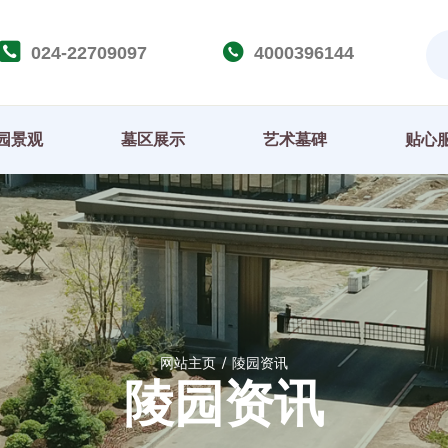
024-22709097
4000396144
园景观
墓区展示
艺术墓碑
贴心
网站主页
陵园资讯
陵园资讯