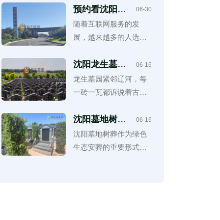
园，不仅是一处安放逝
预约看沈阳陵
06-30
园时如何保护
者灵魂的静谧之地，更
​随着互联网服务的发
个人隐私？
是一座融合了自然景观
展，越来越多的人选择
与人文艺术的圣地
通过电话、官方网站、
微信公众号或第三方平
沈阳龙生墓
06-16
园：沈阳墓地
台预约参观沈阳陵园。
龙生墓园紧邻辽河，每
行业中的璀璨
这种方式不仅节省时
一砖一瓦都诉说着古老
明珠，心灵永
间，也能够根据需求安
恒的守护所
的故事，在这里，逝者
排专人接待，提高看墓
得以安息在历史的见证
沈阳墓地树葬
06-16
费用透明化解
效率。
之下，仿佛他们的灵魂
沈阳墓地树葬作为绿色
析，无隐形消
也能随着辽河的蜿蜒而
生态安葬的重要形式，
费指南！
永恒
正受到越来越多家庭的
认可和选择。在选择树
葬服务时，费用透明化
是保障消费者权益的重
要前提。了解树葬费用